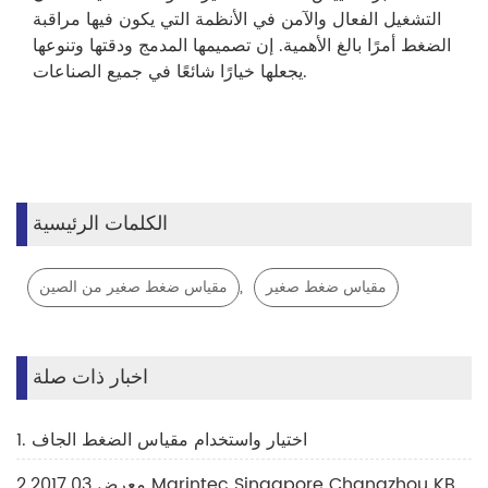
التشغيل الفعال والآمن في الأنظمة التي يكون فيها مراقبة
الضغط أمرًا بالغ الأهمية. إن تصميمها المدمج ودقتها وتنوعها
يجعلها خيارًا شائعًا في جميع الصناعات.
الكلمات الرئيسية
,
مقياس ضغط صغير
مقياس ضغط صغير من الصين
اخبار ذات صلة
1. اختيار واستخدام مقياس الضغط الجاف
2.2017.03 معرض Marintec Singapore Changzhou KB B-K36H