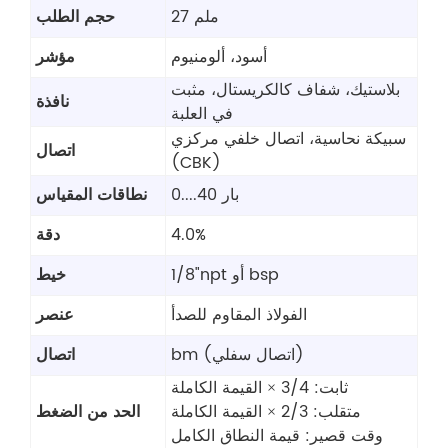
27 ملم
حجم الطلب
أسود، ألومنيوم
مؤشر
بلاستيك، شفاف كالكريستال، مثبت
نافذة
في العلبة
سبيكة نحاسية، اتصال خلفي مركزي
اتصال
(CBK)
0....40 بار
نطاقات المقياس
4.0%
دقة
1/8"npt أو bsp
خيط
الفولاذ المقاوم للصدأ
عنصر
bm (اتصال سفلي)
اتصال
ثابت: 3/4 × القيمة الكاملة
متقلب: 2/3 × القيمة الكاملة
الحد من الضغط
وقت قصير: قيمة النطاق الكامل