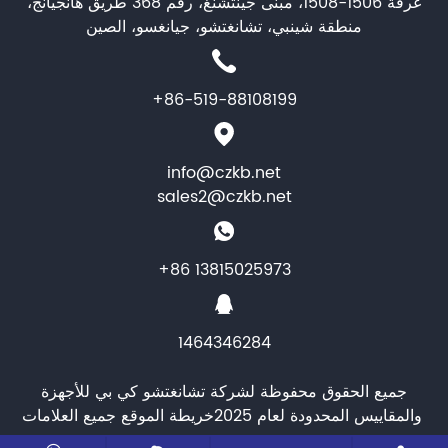
غرفة 1506-1508، مبنى جينتشنغ، رقم 368 طريق هانجيانج،
منطقة شينبي، تشانغتشو، جيانغسو، الصين
+86-519-88108199
info@czkb.net
sales2@czkb.net
+86 13815025973
1464346284
جميع الحقوق محفوظة لشركة تشانغتشو كي بي للأجهزة
والمقاييس المحدودة لعام 2025
خريطة الموقع
جميع العلامات