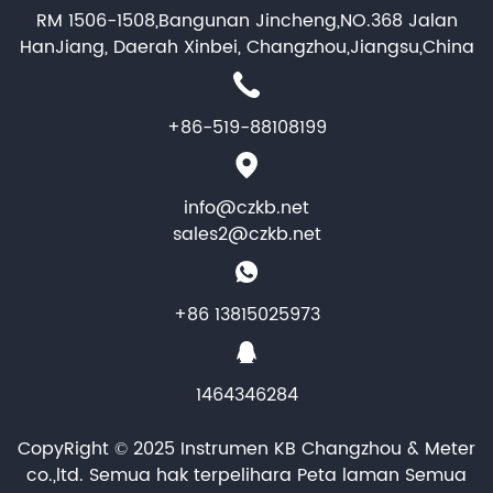
RM 1506-1508,Bangunan Jincheng,NO.368 Jalan
HanJiang, Daerah Xinbei, Changzhou,Jiangsu,China
+86-519-88108199
info@czkb.net
sales2@czkb.net
+86 13815025973
1464346284
CopyRight © 2025 Instrumen KB Changzhou & Meter
co.,ltd. Semua hak terpelihara
Peta laman
Semua