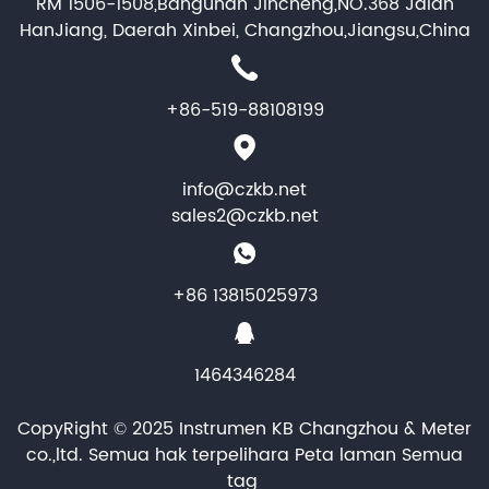
RM 1506-1508,Bangunan Jincheng,NO.368 Jalan
HanJiang, Daerah Xinbei, Changzhou,Jiangsu,China
+86-519-88108199
info@czkb.net
sales2@czkb.net
+86 13815025973
1464346284
CopyRight © 2025 Instrumen KB Changzhou & Meter
co.,ltd. Semua hak terpelihara
Peta laman
Semua
tag