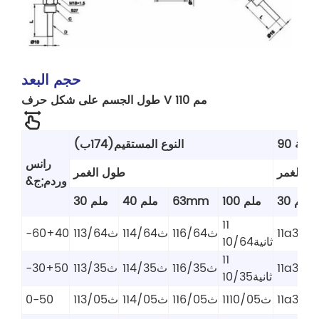
حجم البعد
طول الجسم على شكل حرف V 110 مم
النوع المستقيم(174ب)
رانس
ل الغمر
طول الغمر
&وردم;ج
30 ملم
100 ملم
63mm
40 ملم
30 ملم
11
11a3/64
11ث6/64
11ث4/64
11ث3/64
-60+40
ثانية10/64
11
11a3/35
11ث6/35
11ث4/35
11ث3/35
-30+50
ثانية10/35
11a3/05
11ث10/05
11ث6/05
11ث4/05
11ث3/05
0-50