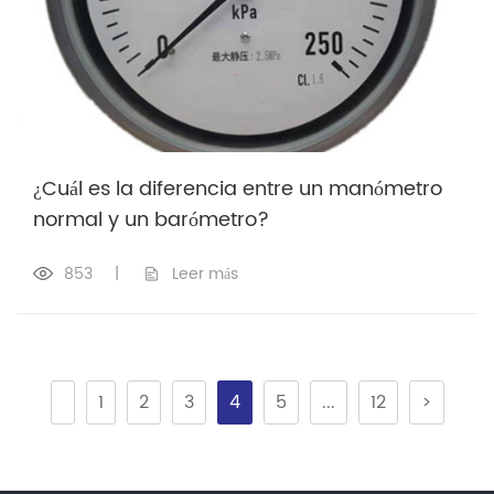
¿Cuál es la diferencia entre un manómetro
normal y un barómetro?
853
|
Leer más
1
2
3
4
5
...
12
>