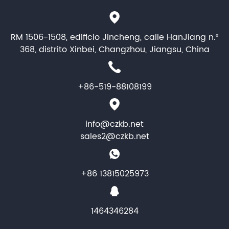
RM 1506-1508, edificio Jincheng, calle HanJiang n.º
368, distrito Xinbei, Changzhou, Jiangsu, China
+86-519-88108199
info@czkb.net
sales2@czkb.net
+86 13815025973
1464346284