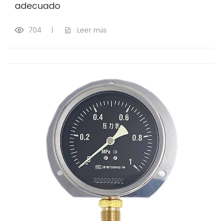
adecuado
704
|
Leer más