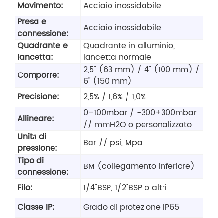
Movimento:
Acciaio inossidabile
Presa e
Acciaio inossidabile
connessione:
Quadrante e
Quadrante in alluminio,
lancetta:
lancetta normale
2,5" (63 mm) / 4" (100 mm) /
Comporre:
6" (150 mm)
Precisione:
2,5% / 1,6% / 1,0%
0+100mbar / -300+300mbar
Allineare:
// mmH2O o personalizzato
Unità di
Bar // psi, Mpa
pressione:
Tipo di
BM (collegamento inferiore)
connessione:
Filo:
1/4"BSP, 1/2"BSP o altri
Classe IP:
Grado di protezione IP65