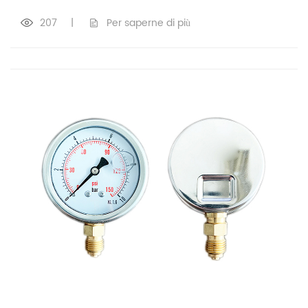
207
|
Per saperne di più