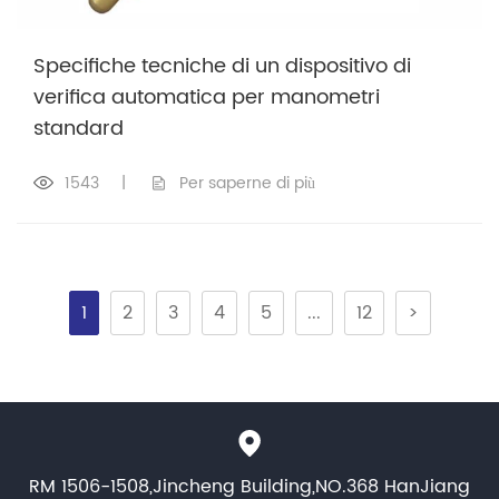
Specifiche tecniche di un dispositivo di
verifica automatica per manometri
standard
1543
|
Per saperne di più
1
2
3
4
5
...
12
>
RM 1506-1508,Jincheng Building,NO.368 HanJiang