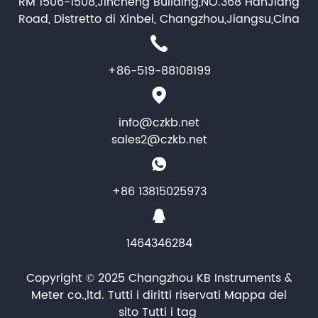
RM 1506-1508,Jincheng Building,NO.368 HanJiang
Road, Distretto di Xinbei, Changzhou,Jiangsu,Cina
+86-519-88108199
info@czkb.net
sales2@czkb.net
+86 13815025973
1464346284
Copyright © 2025 Changzhou KB Instruments &
Meter co.,ltd. Tutti i diritti riservati
Mappa del
sito
Tutti i tag