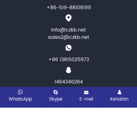
+86-519-88108199
info@czkb.net
sales2@czkb.net
+86 13815025973
1464346284
CopyRight © 2025 Instrumen KB Changzhou & Meter
WhatsApp
Skype
E-mel
Kenalan
co.,ltd. Semua hak terpelihara
Peta laman
Semua
tag