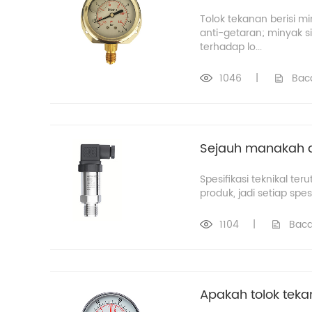
Tolok tekanan berisi mi
anti-getaran; minyak si
terhadap lo...
1046
|
Bac
Sejauh manakah an
Spesifikasi teknikal 
produk, jadi setiap spe
1104
|
Baca
Apakah tolok tek