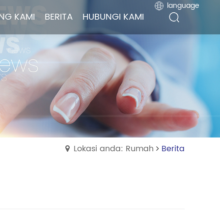
language
language
NG KAMI
NG KAMI
BERITA
BERITA
HUBUNGI KAMI
HUBUNGI KAMI
Lokasi anda: Rumah
Berita