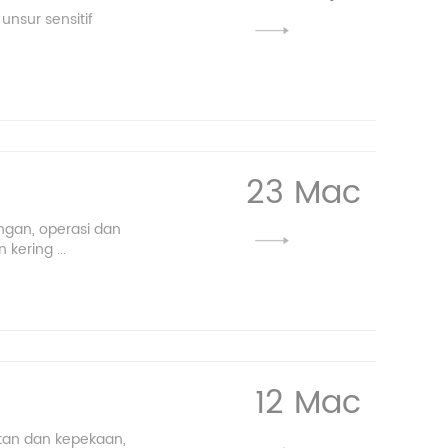
nsur sensitif
23 Mac
ngan, operasi dan
kering ...
12 Mac
atan dan kepekaan,