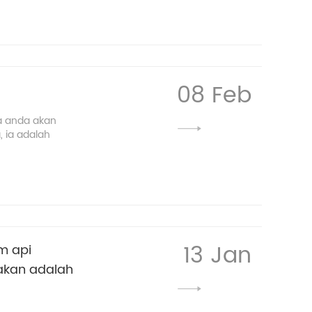
08 Feb
a anda akan
 ia adalah
13 Jan
m api
nakan adalah