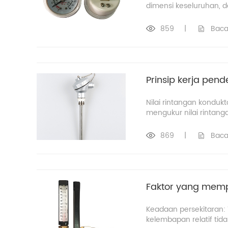
dimensi keseluruhan, d
859
|
Baca
Prinsip kerja pende
Nilai rintangan konduk
mengukur nilai rintang
869
|
Baca
Faktor yang memp
Keadaan persekitaran
kelembapan relatif tida