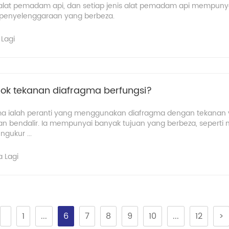
 alat pemadam api, dan setiap jenis alat pemadam api mempuny
penyelenggaraan yang berbeza.
Lagi
ok tekanan diafragma berfungsi?
gma ialah peranti yang menggunakan diafragma dengan tekanan 
n bendalir. Ia mempunyai banyak tujuan yang berbeza, sepert
gukur ...
 Lagi
1
...
6
7
8
9
10
...
12
>