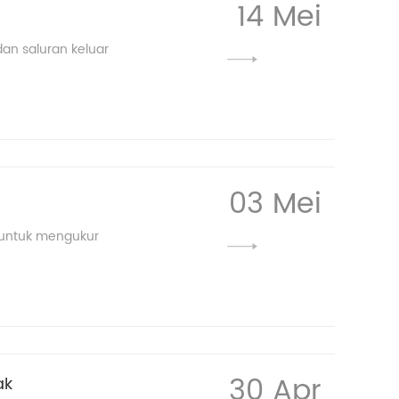
14 Mei
dan saluran keluar
03 Mei
h untuk mengukur
30 Apr
ak