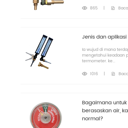
865
|
Baca
Jenis dan aplikasi
Ia wujud di mana terd
mengetahui keadaan pa
termometer. ke...
1016
|
Baca
Bagaimana untuk
berasaskan air, k
normal?