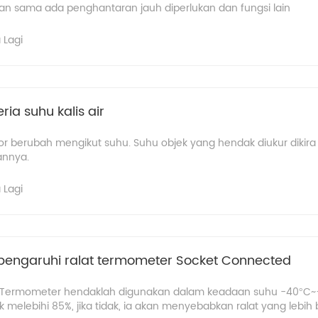
an sama ada penghantaran jauh diperlukan dan fungsi lain
 Lagi
ria suhu kalis air
tor berubah mengikut suhu. Suhu objek yang hendak diukur dikir
annya.
 Lagi
engaruhi ralat termometer Socket Connected
: Termometer hendaklah digunakan dalam keadaan suhu -40°C
k melebihi 85%, jika tidak, ia akan menyebabkan ralat yang lebih be