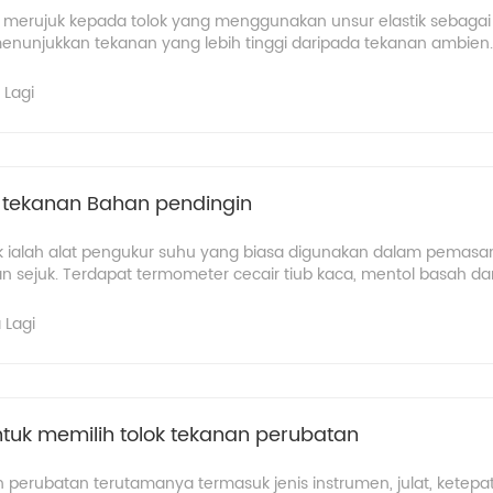
merujuk kepada tolok yang menggunakan unsur elastik sebagai u
nunjukkan tekanan yang lebih tinggi daripada tekanan ambien.
 Lagi
k tekanan Bahan pendingin
k​ ialah alat pengukur suhu yang biasa digunakan dalam pemasa
 sejuk. Terdapat termometer cecair tiub kaca, mentol basah dan 
 Lagi
tuk memilih tolok tekanan perubatan
n perubatan terutamanya termasuk jenis instrumen, julat, ketep