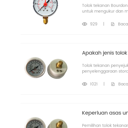
Tolok tekanan Bourdon 
untuk mengukur dan me
929
|
Baca
Apakah jenis tolo
Tolok tekanan penyeju
penyelenggaraan storan
1021
|
Baca
Keperluan asas un
Pemilihan tolok tekana