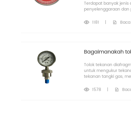
Terdapat banyak jenis
penyelenggaraan dan 
1181
|
Baca 
Bagaimanakah tol
​Tolok tekanan diafra
untuk mengukur tekana
tekanan tangki gas, men
1578
|
Baca