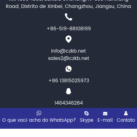
Road, Distrito de Xinbei, Changzhou, Jiangsu, China
+86-519-88108199
info@czkb.net
sales2@czkb.net
+86 13815025973
1464346284
Copyright © 2025 Changzhou KB Instruments &
O que você acha do WhatsApp?
Skype
E-mail
Contato
Meter co.,ltd. Todos os direitos reservados
Mapa do
site
Todas as tags