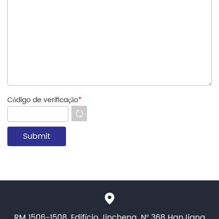
Código de verificação
*
RM 1506-1508, Edifício Jincheng, Nº 368 HanJiang