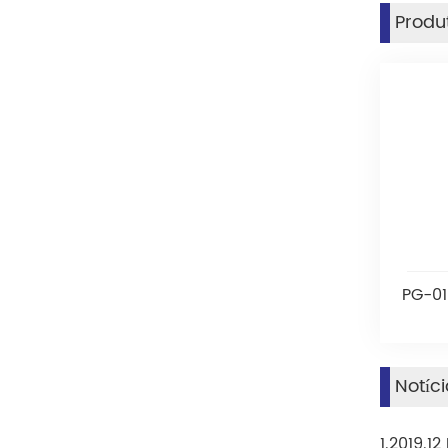
Produ
PG-01
Notíc
1.2019.1