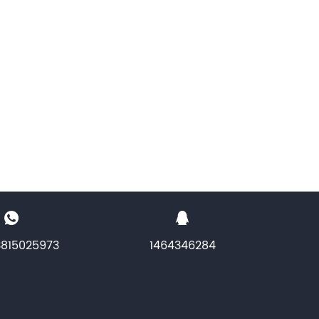
3815025973
1464346284