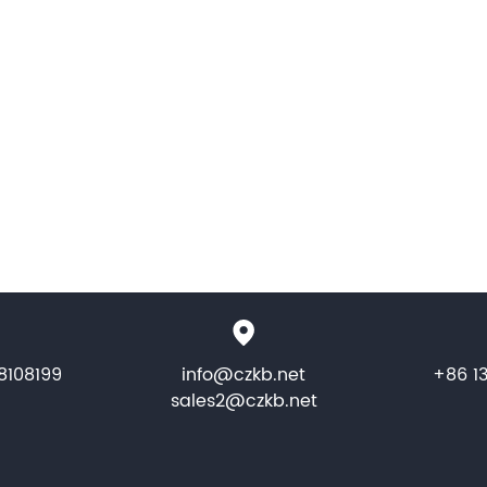
8108199
info@czkb.net
+86 1
sales2@czkb.net