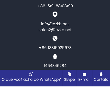
+86-519-88108199
info@czkb.net
sales2@czkb.net
+86 13815025973
1464346284
Copyright © 2025 Changzhou KB Instruments &
O que você acha do WhatsApp?
Skype
E-mail
Contato
Meter co.,ltd. Todos os direitos reservados
Mapa do
site
Todas as tags