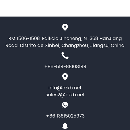
RM 1506-1508, Edifício Jincheng, Nº 368 HanJiang
Road, Distrito de Xinbei, Changzhou, Jiangsu, China
+86-519-88108199
info@czkb.net
sales2@czkb.net
+86 13815025973