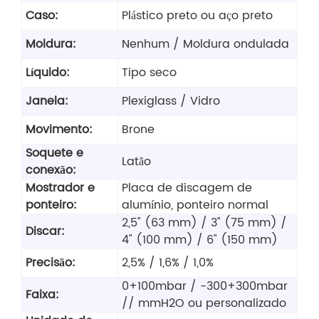
Caso:
Plástico preto ou aço preto
Moldura:
Nenhum / Moldura ondulada
Líquido:
Tipo seco
Janela:
Plexiglass / Vidro
Movimento:
Brone
Soquete e
Latão
conexão:
Mostrador e
Placa de discagem de
ponteiro:
alumínio, ponteiro normal
2,5" (63 mm) / 3" (75 mm) /
Discar:
4" (100 mm) / 6" (150 mm)
Precisão:
2,5% / 1,6% / 1,0%
0+100mbar / -300+300mbar
Faixa:
// mmH2O ou personalizado