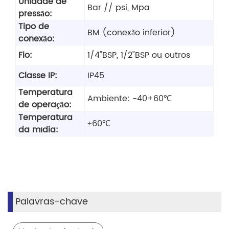
Unidade de
Bar // psi, Mpa
pressão:
Tipo de
BM (conexão inferior)
conexão:
Fio:
1/4"BSP, 1/2"BSP ou outros
Classe IP:
IP45
Temperatura
Ambiente: -40+60℃
de operação:
Temperatura
±60℃
da mídia:
Palavras-chave