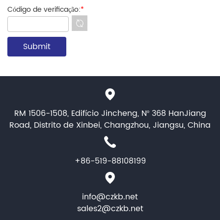
Código de verificação:
*
RM 1506-1508, Edifício Jincheng, Nº 368 HanJiang
Road, Distrito de Xinbei, Changzhou, Jiangsu, China
+86-519-88108199
info@czkb.net
sales2@czkb.net