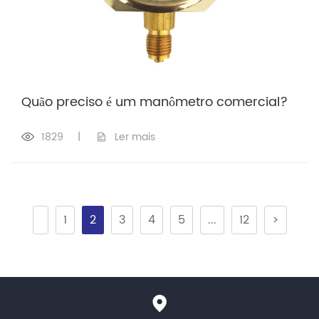
Quão preciso é um manômetro comercial?
1829
|
Ler mais
1
2
3
4
5
...
12
>