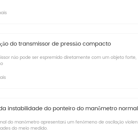
mais
ção do transmissor de pressão compacto
ssor não pode ser espremido diretamente com um objeto forte, p
ão
ais
 da instabilidade do ponteiro do manômetro normal
rmal do manômetro apresentará um fenômeno de oscilação viole
edades do meio medido.