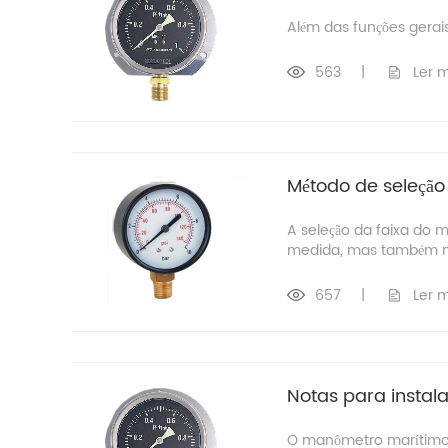
Além das funções gerai
563
|
Ler 
Método de seleçã
A seleção da faixa do
medida, mas também na 
657
|
Ler 
Notas para insta
O manômetro marítimo d