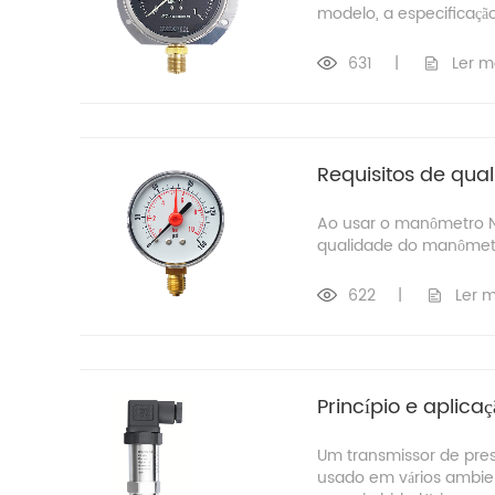
modelo, a especificaçã
631
|
Ler m
Requisitos de qu
Ao usar o manômetro No
qualidade do manômet
622
|
Ler m
Princípio e aplica
Um transmissor de pres
usado em vários ambien