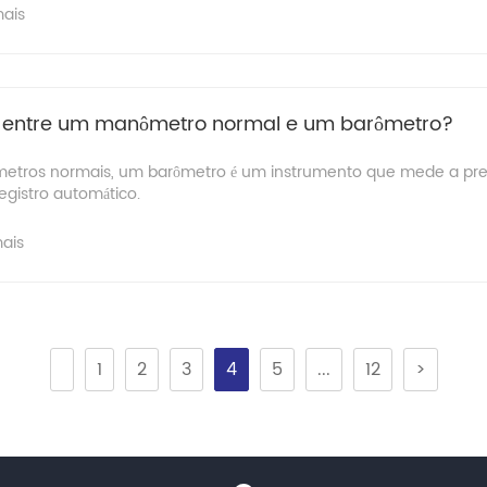
mais
ça entre um manômetro normal e um barômetro?
metros normais, um barômetro é um instrumento que mede a pres
egistro automático.
mais
1
2
3
4
5
...
12
>