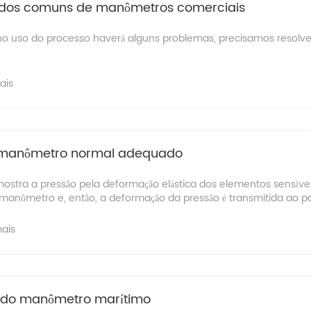
odos comuns de manômetros comerciais
o uso do processo haverá alguns problemas, precisamos resolv
ais
 manômetro normal adequado
stra a pressão pela deformação elástica dos elementos sensíve
 manômetro e, então, a deformação da pressão é transmitida ao pon
mais
s do manômetro marítimo