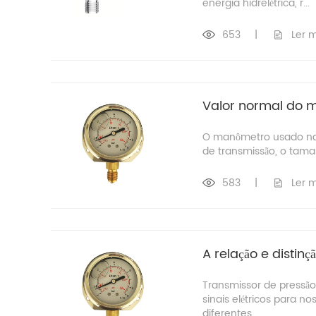
energia hidrelétrica, r...
653
|
Ler 
Valor normal do 
O manômetro usado na 
de transmissão, o tama
583
|
Ler 
A relação e distin
Transmissor de pressão
sinais elétricos para n
diferentes...