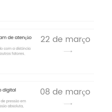
22 de março
am de atenção
o com a distância
utros fatores.
08 de março
 digital
s de pressão em
ssão absoluta,