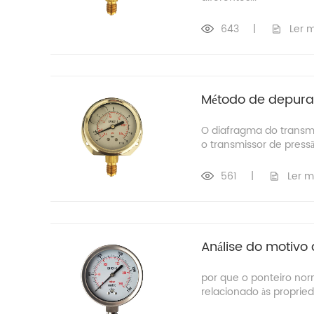
643
|
Ler 
Método de depura
O diafragma do transmi
o transmissor de press
561
|
Ler m
Análise do motivo
por que o ponteiro no
relacionado às propri