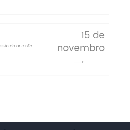
15 de
novembro
são do ar e não