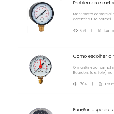
Problemas e mét
Manômetro comercial n
garantir o uso normal.
691
|
Ler m
Como escolher o
O manômetro normal mo
Bourdon, fole, fole) no
704
|
Ler 
Funções especiai