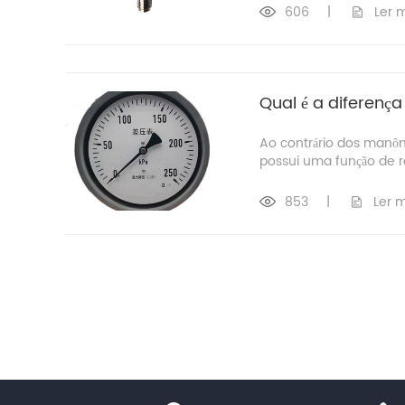
606
|
Ler 
Qual é a diferen
Ao contrário dos manô
possui uma função de r
853
|
Ler 