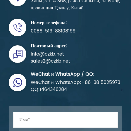
Ханьцзян № 368, район Синьбэй, Чанчжоу,
провинция Цзянсу, Китай
Номер телефона:
0086-519-88108199
Почтовый адрес:
info@czkb.net
sales2@czkb.net
WeChat и WhatsApp / QQ:
WeChat и WhatsApp:+86 13815025973
QQ:1464346284