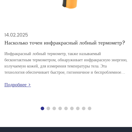
14.02.2025
Насколько точен инфракрасный лобный термометр?
Инфракрасный лобный термометр, также называемый
бесконтактным термометром, обнаруживает инфракрасную энергию,
излучаемую кожей, для измерения температуры тела. Эта
технология обеспечивает быстрое, гигиеничное и беспроблемное
измерение температуры, что необходимо для домов, больниц, школ
Подробнее >
и рабочих мест. Но насколько точны инфракрасные лобные
термометры? Давайте рассмотрим научные и практические аспекты
инфракрасных лобных термометров, чтобы вы могли сделать
осознанный выбор.