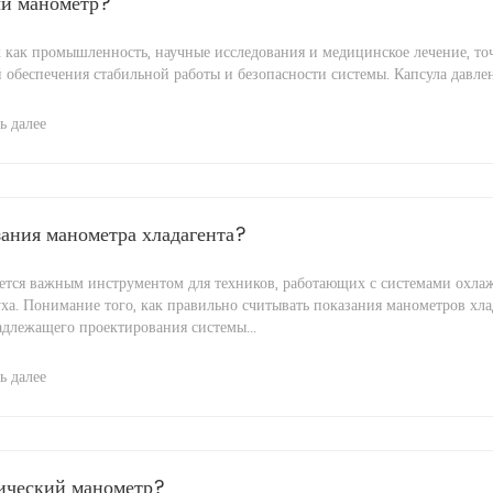
ый манометр?
х как промышленность, научные исследования и медицинское лечение, то
 обеспечения стабильной работы и безопасности системы. Капсула давлен
ь далее
зания манометра хладагента?
яется важным инструментом для техников, работающих с системами охла
а. Понимание того, как правильно считывать показания манометров хлад
длежащего проектирования системы...
ь далее
рический манометр?