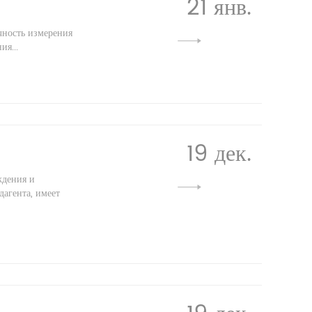
21 янв.
чность измерения
ия...
19 дек.
ждения и
агента, имеет