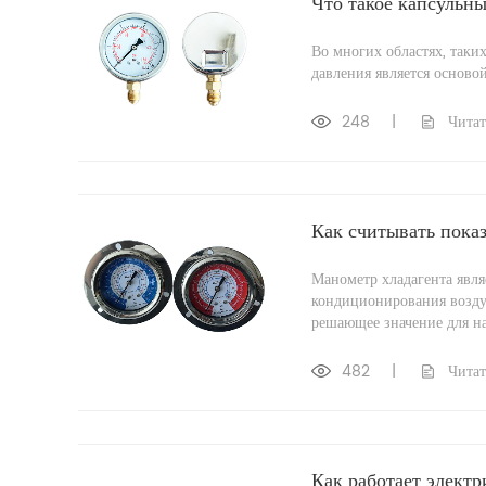
Что такое капсульн
Во многих областях, таки
давления является основой
248
|
Читат
Как считывать пока
Манометр хладагента явл
кондиционирования воздух
решающее значение для на
482
|
Читат
Как работает элект