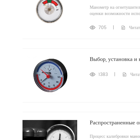
Манометр на огнетушителе
оценки возможности испол
705
|
Читат
Выбор, установка и
1383
|
Чита
Распространенные о
Процесс калибровки мано