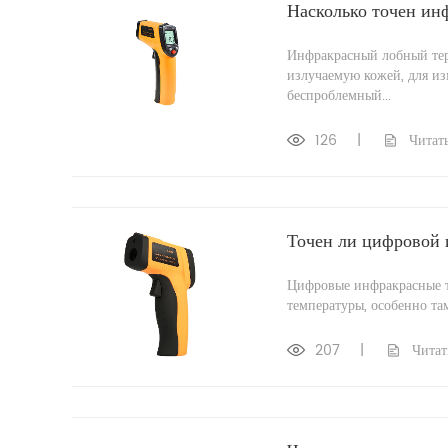
Насколько точен ин
Инфракрасный лобный тер
излучаемую кожей, для из
беспроблемный...
126
|
Читать
Точен ли цифровой
Цифровые инфракрасные т
температуры, особенно там,
207
|
Читат