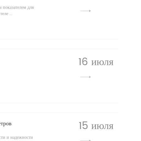
м показателем для
ле ...
16 июля
15 июля
етров
сти и надежности