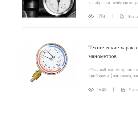
калибровки необходимо ус
1761
|
Читат
Технические характ
манометров
Обычный манометр широко 
приборами (например, эле
1543
|
Чита