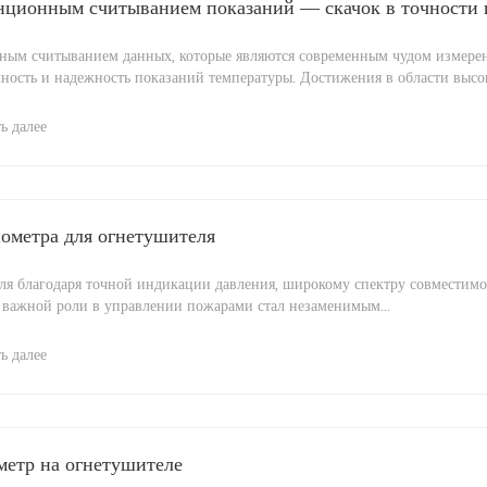
нционным считыванием показаний — скачок в точности
ным считыванием данных, которые являются современным чудом измерен
ность и надежность показаний температуры. Достижения в области высок
ь далее
ометра для огнетушителя
ля благодаря точной индикации давления, широкому спектру совместим
 важной роли в управлении пожарами стал незаменимым...
ь далее
метр на огнетушителе