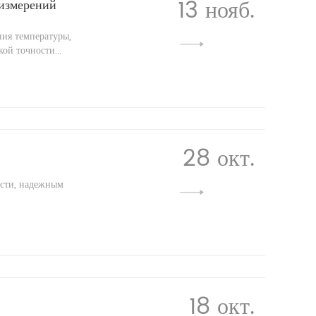
13 нояб.
 измерений
ия температуры,
ой точности...
28 окт.
ости, надежным
18 окт.