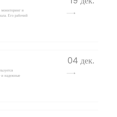
19 дек.
й мониторинг и
нала. Его рабочий
04 дек.
льзуется
е и надежные