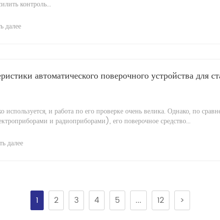
илить контроль...
ь далее
еристики автоматического поверочного устройства для с
используется, и работа по его проверке очень велика. Однако, по срав
ктроприборами и радиоприборами), его поверочное средство...
ть далее
1
2
3
4
5
...
12
>