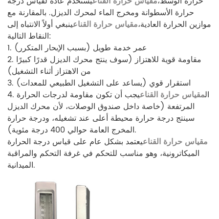
حرارة الوسط،
مقياس حرارة القناع
يستخدم عادة لقياس درجة
حرارة الأسطوانة ومخرج الماء لمحرك الديزل. بالمقارنة مع
موازين الحرارة العادية،
مقياس حرارة القناع
ينبغي أولاً الانتباه إلى
النقاط التالية:
1. عمر خدمة طويل (بسبب الإبحار المتكرر)
2. مقاومة قوية للاهتزاز (سوف ينتج محرك الديزل قدرًا كبيرًا
من الاهتزاز أثناء التشغيل)
3. استقرار قوي (يساعد على التشغيل الطبيعي للمعدات)
4. ال
مقياس حرارة القناع
يجب أن تكون مقاومة لدرجات الحرارة
المرتفعة (خاصة داخل صندوق الوصلات، لأن محرك الديزل
سينتج درجة حرارة محيطة أعلى عند تشغيله، ودرجة حرارة
المخرج العامة حوالي 400 درجة مئوية).
مقياس حرارة القناع
يعتمد بشكل عام على قياس درجة الحرارة
الميكاترونية، وهو مناسب للتحكم في غرفة التحكم والمراقبة
الميدانية.