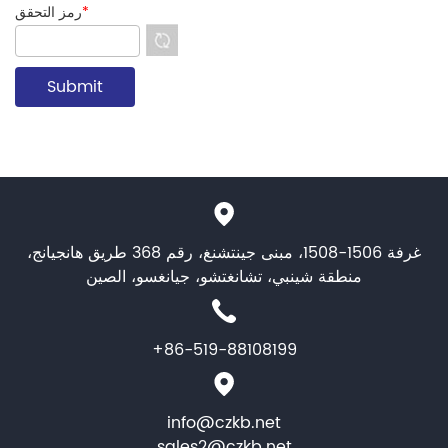
*
رمز التحقق
غرفة 1506-1508، مبنى جينتشنغ، رقم 368 طريق هانجيانج،
منطقة شينبي، تشانغتشو، جيانغسو، الصين
+86-519-88108199
info@czkb.net
sales2@czkb.net