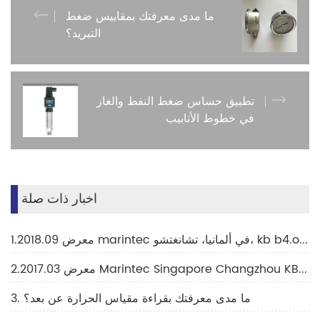
ما مدى معرفتك بمقاييس ضغط
التبريد؟
تطبيق حساس ضغط النفط والغاز
في خطوط الأنابيب
اخبار ذات صلة
1.2018.09 معرض marintec في ألمانيا، تشانغتشو، kb b4.og.317
2.2017.03 معرض Marintec Singapore Changzhou KB B-K36H
3. ما مدى معرفتك بقراءة مقياس الحرارة عن بعد؟