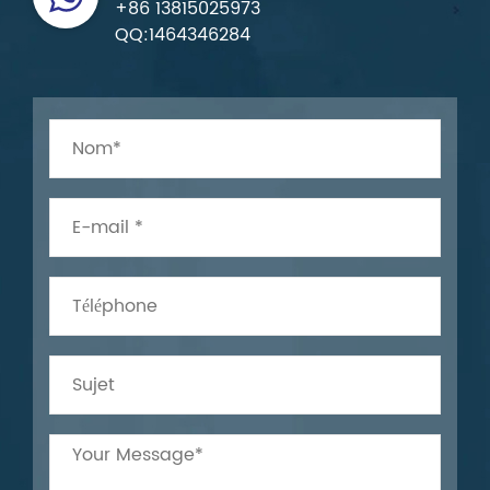
+86 13815025973
QQ:1464346284