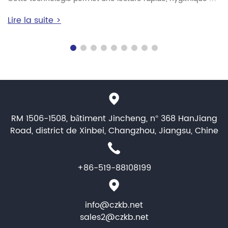
sans souci de la température, ce qui est une nécessité pour
Lire la suite >
les maisons, les hôpitaux, les écoles et les lieux de travail.
Mais quelle est la précision des thermomètres frontaux
infrarouges ? Entrons dans le vif du sujet et les aspects
pratiques des thermomètres frontaux infrarouges, afin que
vous puissiez faire un choix éclairé.
RM 1506-1508, bâtiment Jincheng, n° 368 HanJiang
Road, district de Xinbei, Changzhou, Jiangsu, Chine
+86-519-88108199
info@czkb.net
sales2@czkb.net