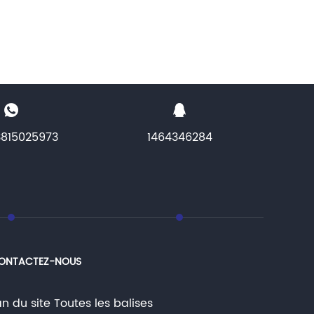
3815025973
1464346284
ONTACTEZ-NOUS
an du site
Toutes les balises