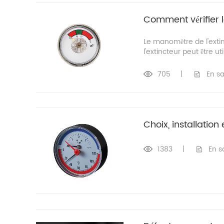
Comment vérifier 
Le manomètre de l'extinct
l'extincteur peut être u
705
|
En sa
Choix, installatio
1383
|
En s