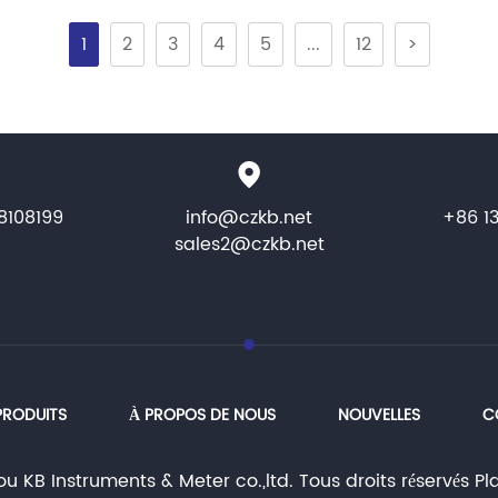
1
2
3
4
5
...
12
>
8108199
info@czkb.net
+86 1
sales2@czkb.net
PRODUITS
À PROPOS DE NOUS
NOUVELLES
C
KB Instruments & Meter co.,ltd. Tous droits réservés
Pl