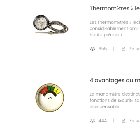
Thermomètres à le
Les thermomètres à lec
considérablement amélior
haute précision...
655
|
En sa
4 avantages du m
Le manomètre d'extinct
fonctions de sécurité so
indispensable ...
444
|
En sa