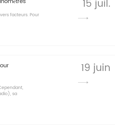
15 juil.
manomètres
vers facteurs. Pour
19 juin
pour
. Cependant,
adio), sa