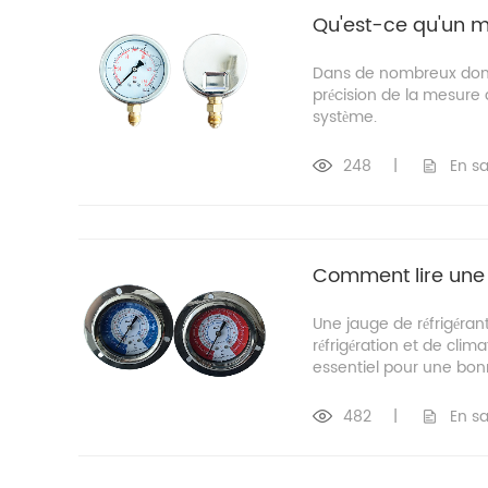
Qu'est-ce qu'un 
Dans de nombreux domain
précision de la mesure 
système.
248
|
En sa
Comment lire une 
Une jauge de réfrigéran
réfrigération et de cli
essentiel pour une bonn
482
|
En sa