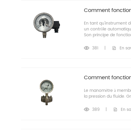
Comment fonction
En tant qu'instrument 
un contrôle automatique
Son principe de foncti
381
|
En sa
Comment fonctio
Le manomètre à membran
la pression du fluide. G
389
|
En sa