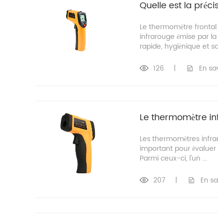
Quelle est la préc
Le thermomètre frontal
infrarouge émise par la
rapide, hygiénique et s
126
|
En sa
Le thermomètre inf
Les thermomètres infra
important pour évaluer l
Parmi ceux-ci, l'un ...
207
|
En sa