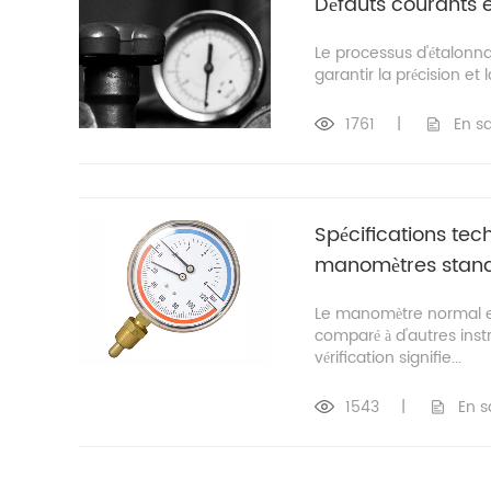
Défauts courants 
Le processus d'étalonn
garantir la précision et l
1761
|
En sa
Spécifications tec
manomètres stan
Le manomètre normal est
comparé à d'autres inst
vérification signifie...
1543
|
En s