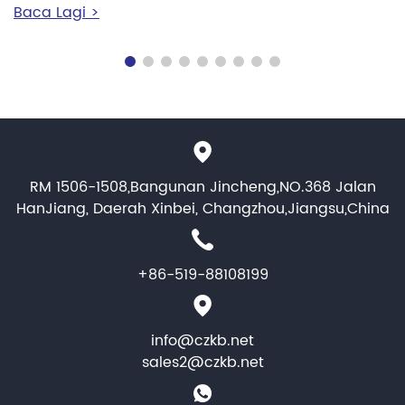
Baca Lagi >
rumah, hospital, sekolah dan tempat kerja. Tetapi sejauh
manakah ketepatan termometer dahi inframerah? Mari kita
mendalami sains dan kepraktisan termometer dahi
inframerah, supaya anda boleh membuat pilihan
termaklum.
RM 1506-1508,Bangunan Jincheng,NO.368 Jalan
HanJiang, Daerah Xinbei, Changzhou,Jiangsu,China
+86-519-88108199
info@czkb.net
sales2@czkb.net