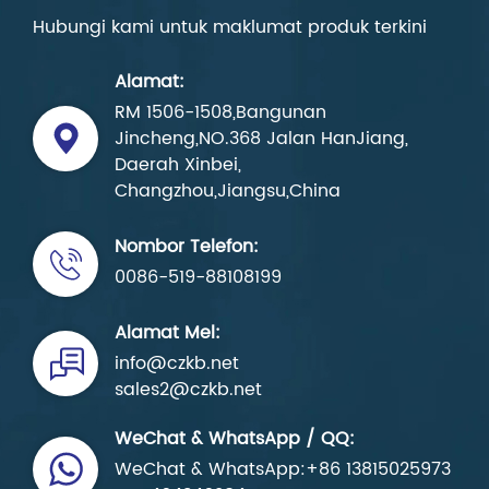
Hubungi kami untuk maklumat produk terkini
Alamat:
RM 1506-1508,Bangunan
Jincheng,NO.368 Jalan HanJiang,
Daerah Xinbei,
Changzhou,Jiangsu,China
Nombor Telefon:
0086-519-88108199
Alamat Mel:
info@czkb.net
sales2@czkb.net
WeChat & WhatsApp / QQ:
WeChat & WhatsApp:+86 13815025973