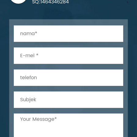
SQ:1464346284