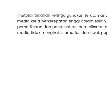
The
tolok tekanan kering
digunakan terutamanya
media kerja berketepatan tinggi dalam talia
pemeriksaan dan pengesahan, pemeriksaan d
media tidak menghakis, amorfus dan tidak pepej