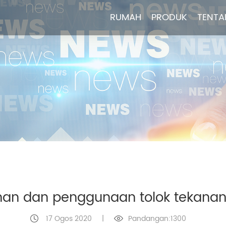
RUMAH
RUMAH
PRODUK
PRODUK
TENTA
TENTA
han dan penggunaan tolok tekanan
17 Ogos 2020
|
Pandangan:1300