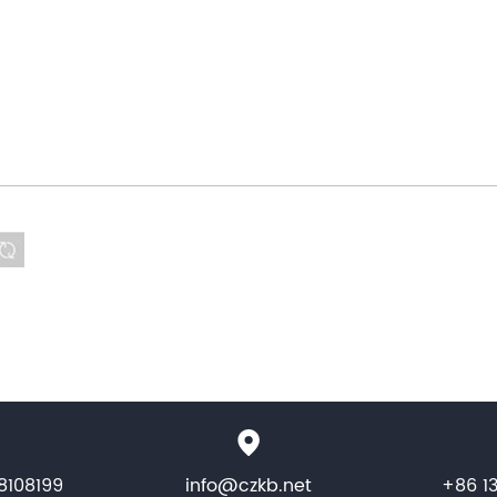
8108199
info@czkb.net
+86 1