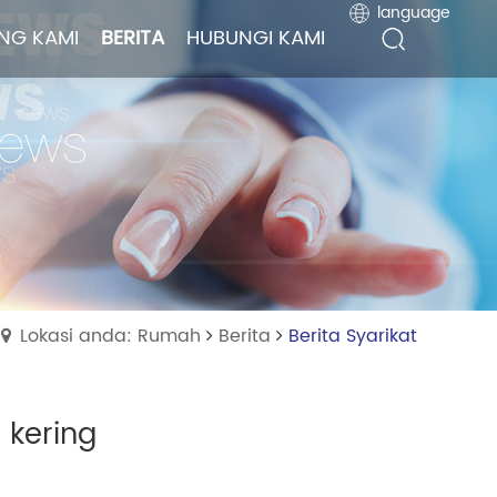
language
language
NG KAMI
NG KAMI
BERITA
BERITA
HUBUNGI KAMI
HUBUNGI KAMI
Lokasi anda: Rumah
Berita
Berita Syarikat
 kering