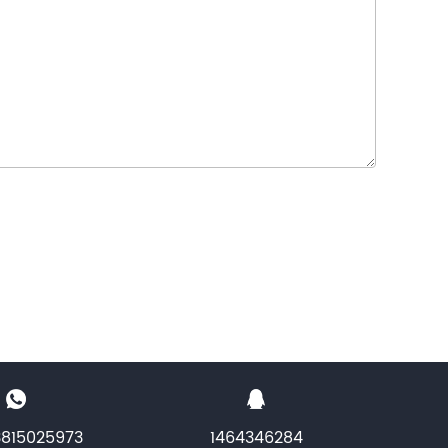
3815025973
1464346284