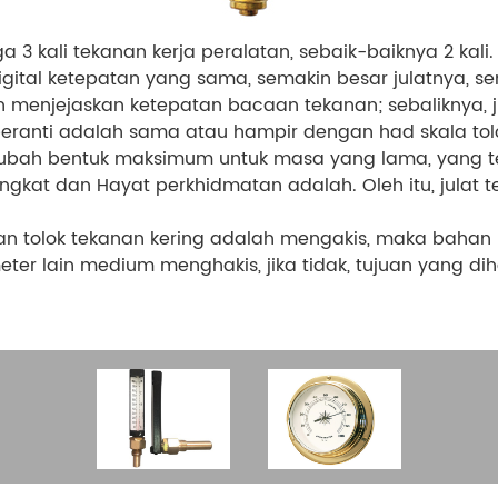
a 3 kali tekanan kerja peralatan, sebaik-baiknya 2 kali. J
digital ketepatan yang sama, semakin besar julatnya, se
menjejaskan ketepatan bacaan tekanan; sebaliknya, jika 
 peranti adalah sama atau hampir dengan had skala tolo
 ubah bentuk maksimum untuk masa yang lama, yang t
gkat dan Hayat perkhidmatan adalah. Oleh itu, julat t
 tolok tekanan kering adalah mengakis, maka bahan un
ter lain medium menghakis, jika tidak, tujuan yang dih