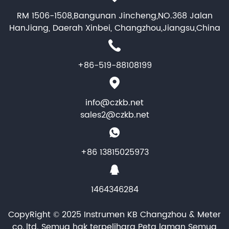
RM 1506-1508,Bangunan Jincheng,NO.368 Jalan
HanJiang, Daerah Xinbei, Changzhou,Jiangsu,China
+86-519-88108199
info@czkb.net
sales2@czkb.net
+86 13815025973
1464346284
CopyRight © 2025 Instrumen KB Changzhou & Meter
co.,ltd. Semua hak terpelihara
Peta laman
Semua