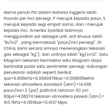
Nama penuh PSI dalam bahasa Inggeris ialah
Pounds per inci persegi. P merujuk kepada paun, S
merujuk kepada segi empat sama, dan I merujuk
kepada inci. Amerika Syarikat lazimnya
menggunakan psi sebagai unit, unit khusus ialah
"lb/in2" , yang bermaksud "paun/inci persegi". Di
China, kami secara amnya menerangkan tekanan
gas sebagai "kg"), dan unitnya ialah "kg/cm2". Satu
kilogram tekanan bermakna satu kilogram daya
bertindak pada satu sentimeter persegi. Hubungan
penukaran adalah seperti berikut:
1psi=6.895KPa=0.0689476bar=0.006895MPa1
tekanan atmosfera standard (atm)=14.696
paun/inci 2 (psi) jadi
tolok tekanan 60 psi
:
60psi=4.08274 tekanan atmosfera piawai (atm)=
413.7kPa=4.1369bar=0.4137 Mpa.