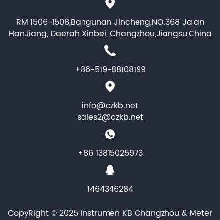
RM 1506-1508,Bangunan Jincheng,NO.368 Jalan
HanJiang, Daerah Xinbei, Changzhou,Jiangsu,China
+86-519-88108199
info@czkb.net
sales2@czkb.net
+86 13815025973
1464346284
CopyRight © 2025 Instrumen KB Changzhou & Meter