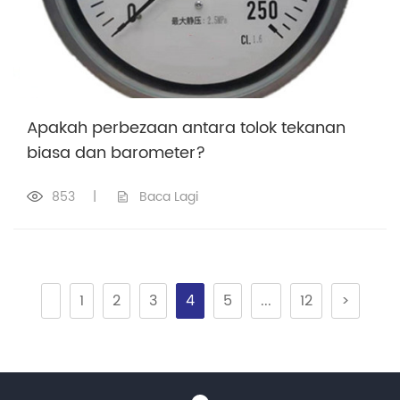
Apakah perbezaan antara tolok tekanan
biasa dan barometer?
853
|
Baca Lagi
1
2
3
4
5
...
12
>