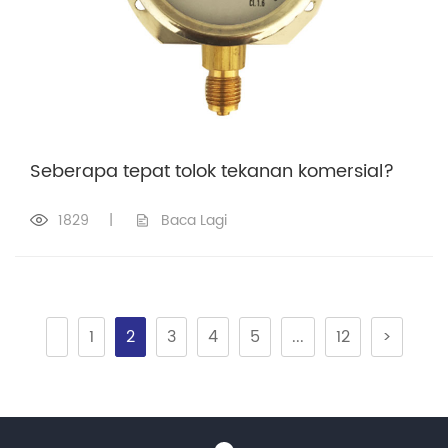
Seberapa tepat tolok tekanan komersial?
1829
|
Baca Lagi
1
2
3
4
5
...
12
>