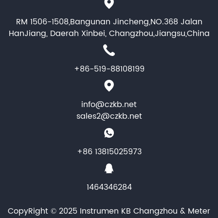
RM 1506-1508,Bangunan Jincheng,NO.368 Jalan
HanJiang, Daerah Xinbei, Changzhou,Jiangsu,China
+86-519-88108199
info@czkb.net
sales2@czkb.net
+86 13815025973
1464346284
CopyRight © 2025 Instrumen KB Changzhou & Meter