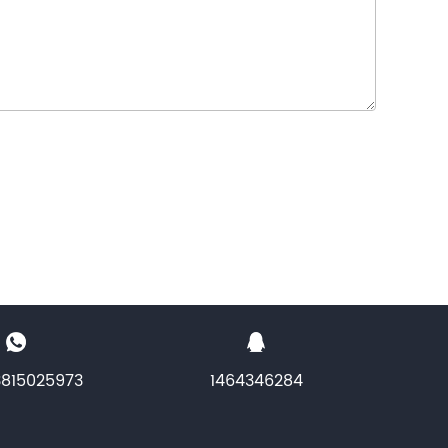
3815025973
1464346284