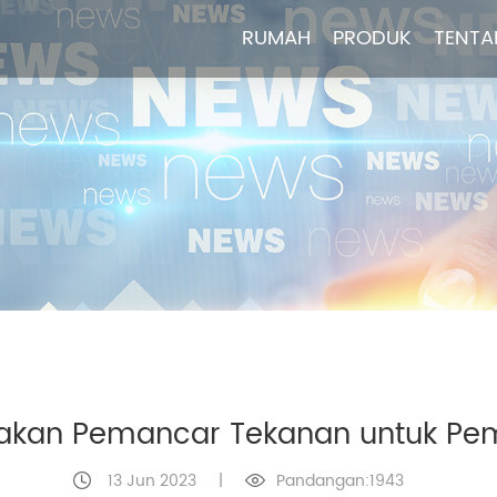
RUMAH
RUMAH
PRODUK
PRODUK
TENTA
TENTA
kan Pemancar Tekanan untuk Pem
13 Jun 2023
|
Pandangan:1943