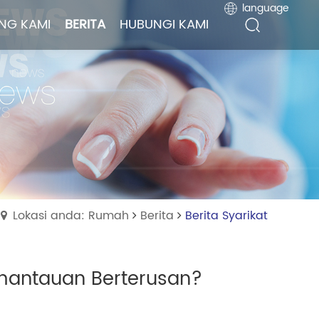
language
language
NG KAMI
NG KAMI
BERITA
BERITA
HUBUNGI KAMI
HUBUNGI KAMI
Lokasi anda: Rumah
Berita
Berita Syarikat
antauan Berterusan?