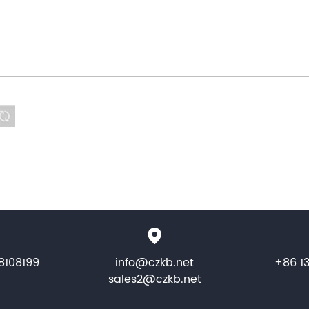
8108199
info@czkb.net
+86 1
sales2@czkb.net