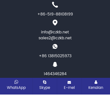
+86-519-88108199
info@czkb.net
sales2@czkb.net
+86 13815025973
1464346284
CopyRight © 2025 Instrumen KB Changzhou & Meter
WhatsApp
Skype
E-mel
Kenalan
co.,ltd. Semua hak terpelihara
Peta laman
Semua
tag