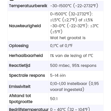
Temperatuurbereik
-30~1500℃ (-22~2732℉)
0~1500℃ (32~2732℉):
±1,5℃ (±2,7℉) of ±1,5%
Nauwkeurigheid
-30~0℃ (-22~32℉): ±3℃
(±5℉)
Wat het grootst is
Oplossing
0,1℃ of 0,1℉
Herhaalbaarheid
1% van de lezing of 1℃
Reactietijd
500 mSec, 95% respons
Spectrale respons
5-14 één
0,10~1,00 Instelbaar (0,95
Emissiviteit
vooraf ingesteld)
Afstand tot
50:1
Spotgrootte
Bedrijfstemperatuur
0 ~ 40℃ (32 ~ 104℉)