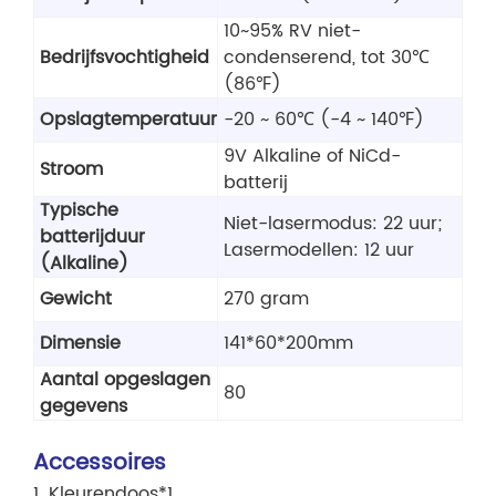
10~95% RV niet-
Bedrijfsvochtigheid
condenserend, tot 30℃
(86℉)
Opslagtemperatuur
-20 ~ 60℃ (-4 ~ 140℉)
9V Alkaline of NiCd-
Stroom
batterij
Typische
Niet-lasermodus: 22 uur;
batterijduur
Lasermodellen: 12 uur
(Alkaline)
Gewicht
270 gram
Dimensie
141*60*200mm
Aantal opgeslagen
80
gegevens
Accessoires
1. Kleurendoos*1