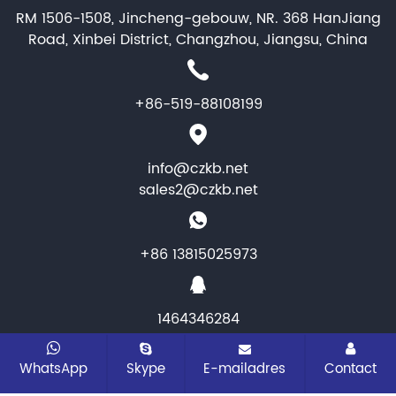
RM 1506-1508, Jincheng-gebouw, NR. 368 HanJiang
Road, Xinbei District, Changzhou, Jiangsu, China
+86-519-88108199
info@czkb.net
sales2@czkb.net
+86 13815025973
1464346284
CopyRight © 2025 Changzhou KB Instruments &
WhatsApp
Skype
E-mailadres
Contact
Meter co.,ltd. Alle rechten