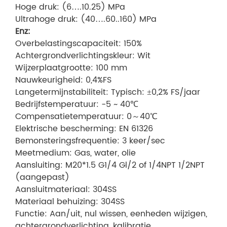
Hoge druk: (6….10.25) MPa
Ultrahoge druk: (40….60..160) MPa
Enz:
Overbelastingscapaciteit: 150%
Achtergrondverlichtingskleur: Wit
Wijzerplaatgrootte: 100 mm
Nauwkeurigheid: 0,4%FS
Langetermijnstabiliteit: Typisch: ±0,2% FS/jaar
Bedrijfstemperatuur: -5 ~ 40℃
Compensatietemperatuur: 0～40℃
Elektrische bescherming: EN 61326
Bemonsteringsfrequentie: 3 keer/sec
Meetmedium: Gas, water, olie
Aansluiting: M20*1.5 G1/4 Gl/2 of 1/4NPT 1/2NPT
(aangepast)
Aansluitmateriaal: 304SS
Materiaal behuizing: 304SS
Functie: Aan/uit, nul wissen, eenheden wijzigen,
achtergrondverlichting, kalibratie