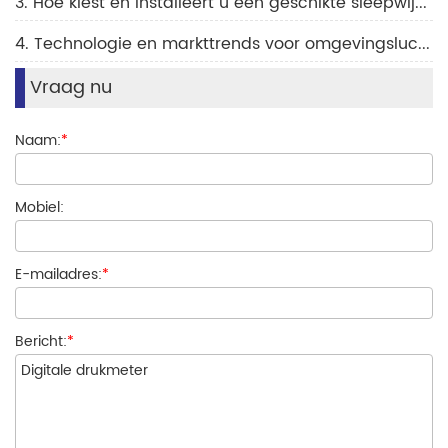
3. Hoe kiest en installeert u een geschikte sleepwijzer-drukmeter?
4. Technologie en markttrends voor omgevingsluchtdruksensoren
Vraag nu
Naam:
*
Mobiel:
E-mailadres:
*
Bericht:
*