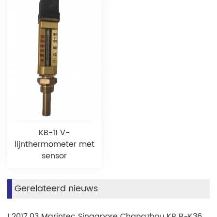
KB-11 V-
lijnthermometer met
sensor
Gerelateerd nieuws
1.2017.03 Marintec Singapore Changzhou KB B-K36H-beurs