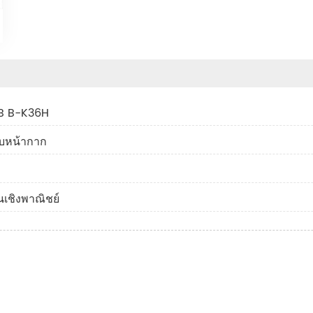
KB B-K36H
บบหน้ากาก
เชิงพาณิชย์