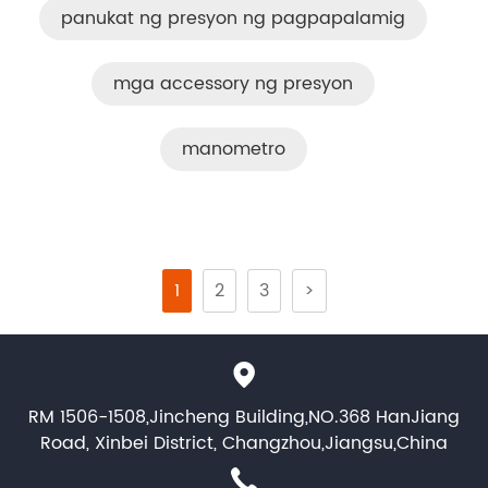
panukat ng presyon ng pagpapalamig
mga accessory ng presyon
manometro
1
2
3
>
RM 1506-1508,Jincheng Building,NO.368 HanJiang
Road, Xinbei District, Changzhou,Jiangsu,China