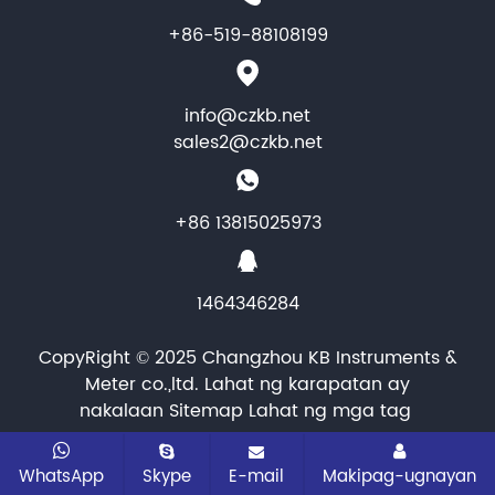
+86-519-88108199
info@czkb.net
sales2@czkb.net
+86 13815025973
1464346284
CopyRight © 2025 Changzhou KB Instruments &
Meter co.,ltd. Lahat ng karapatan ay
nakalaan
Sitemap
Lahat ng mga tag
WhatsApp
Skype
E-mail
Makipag-ugnayan