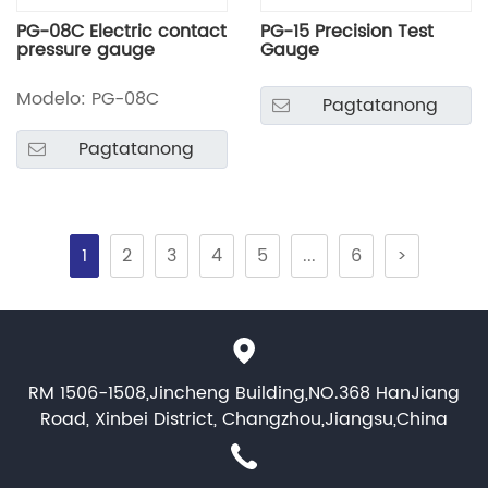
PG-08C Electric contact
PG-15 Precision Test
pressure gauge
Gauge
Modelo: PG-08C
Pagtatanong
Pagtatanong
1
2
3
4
5
...
6
>
RM 1506-1508,Jincheng Building,NO.368 HanJiang
Road, Xinbei District, Changzhou,Jiangsu,China