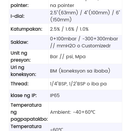
pointer:
na pointer
2.5"(63mm) / 4"(100mm) / 6"
I-dial:
(150mm)
Katumpakan:
2.5% / 1.6% / 1.0%
0+100mbar / -300+300mbar
Saklaw:
// mmH2O o Customizedr
Unit ng
Bar // psi, Mpa
presyon:
Uri ng
BM (koneksyon sa ibaba)
koneksyon:
Thread:
1/4"BSP, 1/2"BSP o iba pa
klase ng IP:
IP65
Temperatura
ng
Ambient: -40+60℃
pagpapatakbo:
Temperatura
±60℃