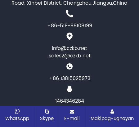
Road, Xinbei District, Changzhou,Jiangsu,China
+86-519-88108199
info@czkb.net
sales2@czkb.net
+86 13815025973
1464346284
CopyRight © 2025 Changzhou KB Instruments &
WhatsApp
Skype
E-mail
Makipag-ugnayan
Meter co.,ltd. Lahat ng karapatan ay
nakalaan
Sitemap
Lahat ng mga tag