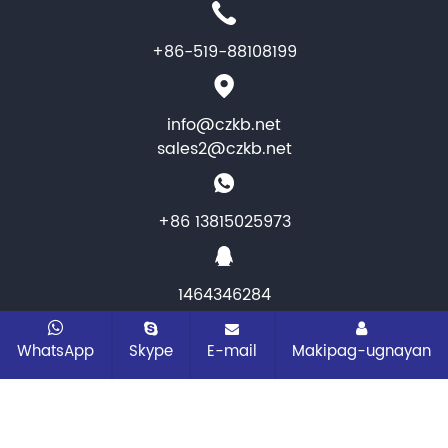
+86-519-88108199
info@czkb.net
sales2@czkb.net
+86 13815025973
1464346284
CopyRight © 2025 Changzhou KB Instruments &
WhatsApp
Skype
E-mail
Makipag-ugnayan
Meter co.,ltd. Lahat ng karapatan ay
nakalaan
Sitemap
Lahat ng mga tag