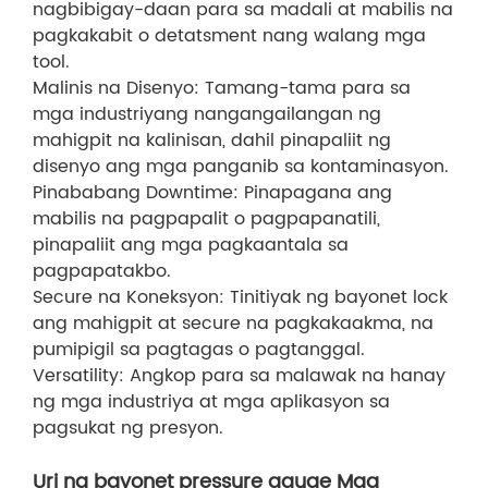
nagbibigay-daan para sa madali at mabilis na
pagkakabit o detatsment nang walang mga
tool.
Malinis na Disenyo: Tamang-tama para sa
mga industriyang nangangailangan ng
mahigpit na kalinisan, dahil pinapaliit ng
disenyo ang mga panganib sa kontaminasyon.
Pinababang Downtime: Pinapagana ang
mabilis na pagpapalit o pagpapanatili,
pinapaliit ang mga pagkaantala sa
pagpapatakbo.
Secure na Koneksyon: Tinitiyak ng bayonet lock
ang mahigpit at secure na pagkakaakma, na
pumipigil sa pagtagas o pagtanggal.
Versatility: Angkop para sa malawak na hanay
ng mga industriya at mga aplikasyon sa
pagsukat ng presyon.
Uri ng bayonet pressure gauge Mga