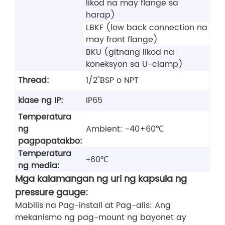
likod na may flange sa
harap)
LBKF (low back connection na
may front flange)
BKU (gitnang likod na
koneksyon sa U-clamp)
Thread:
1/2"BSP o NPT
klase ng IP:
IP65
Temperatura
ng
Ambient: -40+60℃
pagpapatakbo:
Temperatura
±60℃
ng media:
Mga kalamangan ng uri ng kapsula ng
pressure gauge:
Mabilis na Pag-install at Pag-alis: Ang
mekanismo ng pag-mount ng bayonet ay