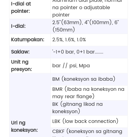
Aluminum dial plate, normal
I-dial at
na pointer o adjustable
pointer:
pointer
2.5"(63mm), 4"(100mm), 6"
I-dial:
(150mm)
Katumpakan:
2.5%, 1.6%, 1.0%
Saklaw:
'-1+0 bar, 0+1 bar.......
Unit ng
bar // psi, Mpa
presyon:
BM (koneksyon sa ibaba)
BMR (ibaba na koneksyon na
may rear flange)
BK (gitnang likod na
koneksyon)
LBK (low back connection)
Uri ng
koneksyon:
CBKF (koneksyon sa gitnang