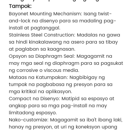
Tampok:
Bayonet Mounting Mechanism: Isang twist-
and-lock na disenyo para sa madaling pag-
install at pagtanggal.
Stainless Steel Construction: Madalas na gawa
sa hindi kinakalawang na asero para sa tibay
at paglaban sa kaagnasan.
Opsyon sa Diaphragm Seal: Magagamit na
may mga seal ng diaphragm para sa pagsukat
ng corrosive o viscous media.
Mataas na Katumpakan: Nagbibigay ng
tumpak na pagbabasa ng presyon para sa
mga kritikal na aplikasyon.
Compact na Disenyo: Matipid sa espasyo at
angkop para sa mga pag-install na may
limitadong espasyo.
Nako-customize: Magagamit sa iba't ibang laki,
hanay ng presyon, at uri ng koneksyon upang