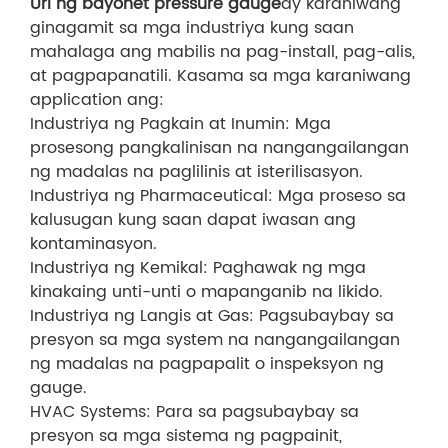
Uri ng bayonet pressure gauge
ay karaniwang
ginagamit sa mga industriya kung saan
mahalaga ang mabilis na pag-install, pag-alis,
at pagpapanatili. Kasama sa mga karaniwang
application ang:
Industriya ng Pagkain at Inumin: Mga
prosesong pangkalinisan na nangangailangan
ng madalas na paglilinis at isterilisasyon.
Industriya ng Pharmaceutical: Mga proseso sa
kalusugan kung saan dapat iwasan ang
kontaminasyon.
Industriya ng Kemikal: Paghawak ng mga
kinakaing unti-unti o mapanganib na likido.
Industriya ng Langis at Gas: Pagsubaybay sa
presyon sa mga system na nangangailangan
ng madalas na pagpapalit o inspeksyon ng
gauge.
HVAC Systems: Para sa pagsubaybay sa
presyon sa mga sistema ng pagpainit,