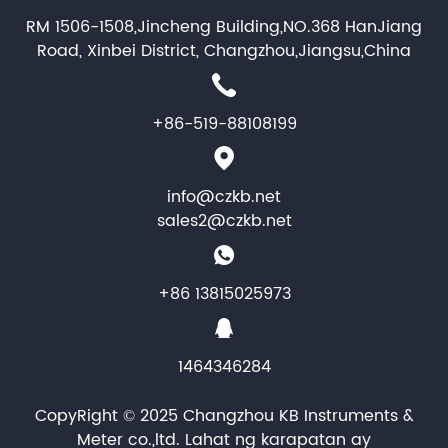
RM 1506-1508,Jincheng Building,NO.368 HanJiang
Road, Xinbei District, Changzhou,Jiangsu,China
+86-519-88108199
info@czkb.net
sales2@czkb.net
+86 13815025973
1464346284
CopyRight © 2025 Changzhou KB Instruments &
Meter co.,ltd. Lahat ng karapatan ay