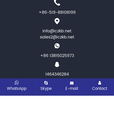
+86-519-88108199
info@czkb.net
sales2@czkb.net
+86 13815025973
1464346284
CopyRight © 2025 Changzhou KB Instruments &
WhatsApp
Skype
E-mail
Contact
Meter co.,ltd. Tous droits réservés
Plan du site
Toutes
les balises