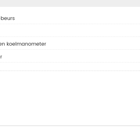
-beurs
 een koelmanometer
r