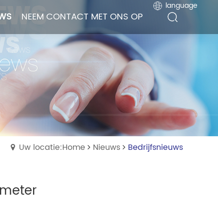
language
language
UWS
UWS
NEEM CONTACT MET ONS OP
NEEM CONTACT MET ONS OP
Uw locatie:Home
Nieuws
Bedrijfsnieuws
kmeter