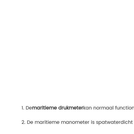
1. De
maritieme drukmeter
kan normaal function
2. De maritieme manometer is spatwaterdicht