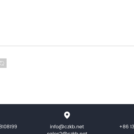
8108199
info@czkb.net
+86 1