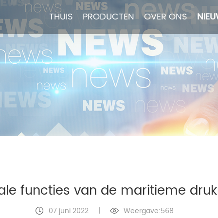
THUIS
THUIS
PRODUCTEN
PRODUCTEN
OVER ONS
OVER ONS
NIE
NIE
ale functies van de maritieme dru
07 juni 2022
|
Weergave:568