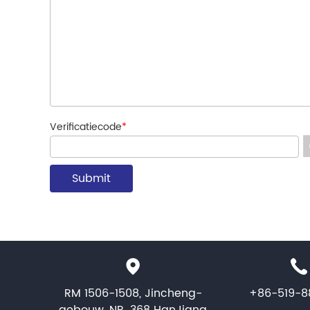
Verificatiecode
*
RM 1506-1508, Jincheng-
+86-519-8