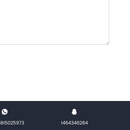
3815025973
1464346284