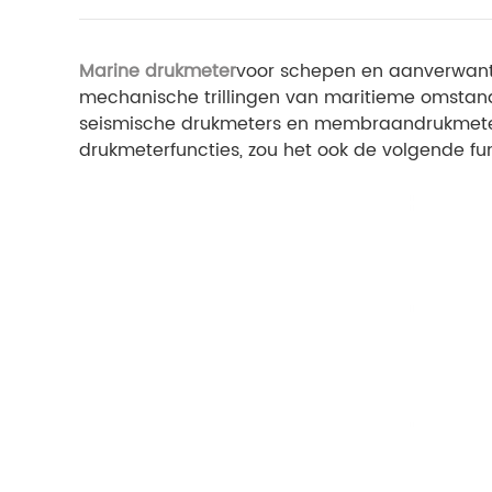
Marine drukmeter
voor schepen en aanverwante 
mechanische trillingen van maritieme omstand
seismische drukmeters en membraandrukmeters
drukmeterfuncties, zou het ook de volgende f