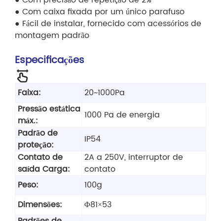
● Com precisão de repetição de 2%
● Com caixa fixada por um único parafuso
● Fácil de instalar, fornecido com acessórios de
montagem padrão
Especificações
Faixa:
20~1000Pa
Pressão estática
1000 Pa de energia
máx.:
Padrão de
IP54
proteção:
Contato de
2A a 250V, interruptor de
saída Carga:
contato
Peso:
100g
Dimensões:
Φ81×53