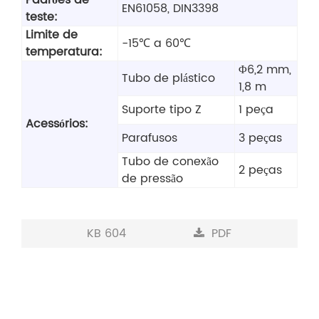
Padrões de
EN61058, DIN3398
teste:
Limite de
-15℃ a 60℃
temperatura:
Φ6,2 mm,
Tubo de plástico
1,8 m
Suporte tipo Z
1 peça
Acessórios:
Parafusos
3 peças
Tubo de conexão
2 peças
de pressão
KB 604
PDF