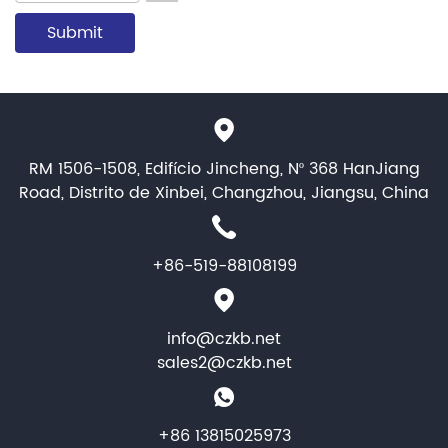
RM 1506-1508, Edifício Jincheng, Nº 368 HanJiang
Road, Distrito de Xinbei, Changzhou, Jiangsu, China
+86-519-88108199
info@czkb.net
sales2@czkb.net
+86 13815025973