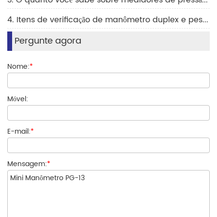
3. O quanto você sabe sobre medidores de pressão de refrigerante?
4. Itens de verificação de manômetro duplex e pesquisa de métodos de processamento de dados e correção de erros
Pergunte agora
Nome:
*
Móvel:
E-mail:
*
Mensagem:
*