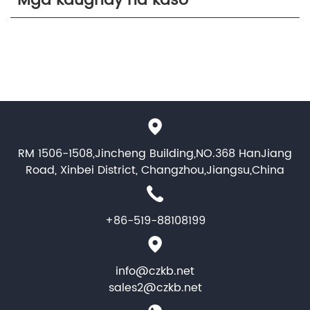
Mga kaugnay na kaso
RM 1506-1508,Jincheng Building,NO.368 HanJiang
Road, Xinbei District, Changzhou,Jiangsu,China
+86-519-88108199
info@czkb.net
sales2@czkb.net