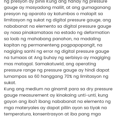
ng presyon ay pinili Kung ang hanay ng pressure
gauge ay masyadong maliit, at ang gumaganang
presyon ng aparato ay katumbas o malapit sa
limitasyon ng sukat ng digital pressure gauge, ang
nababanat na elemento sa digital pressure gauge
ay nasa pinakamataas na estado ng deformation
sa loob ng mahabang panahon, na madaling
kapitan ng permanenteng pagpapapangit, na
nagiging sanhi ng error ng digital pressure gauge
na tumaas at Ang buhay ng serbisyo ay magiging
mas matagal. Samakatuwid, ang operating
pressure range ng pressure gauge ay hindi dapat
lumampas sa 60 hanggang 70% ng limitasyon ng
sukat.
Kung ang medium na ginamit para sa dry pressure
gauge measurement ay kinakaing unti-unti, kung
gayon ang iba't ibang nababanat na elemento ng
mga materyales ay dapat piliin ayon sa tiyak na
temperatura, konsentrasyon at iba pang mga