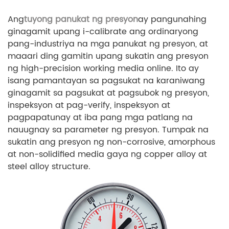
Ang
tuyong panukat ng presyon
ay pangunahing
ginagamit upang i-calibrate ang ordinaryong
pang-industriya na mga panukat ng presyon, at
maaari ding gamitin upang sukatin ang presyon
ng high-precision working media online. Ito ay
isang pamantayan sa pagsukat na karaniwang
ginagamit sa pagsukat at pagsubok ng presyon,
inspeksyon at pag-verify, inspeksyon at
pagpapatunay at iba pang mga patlang na
nauugnay sa parameter ng presyon. Tumpak na
sukatin ang presyon ng non-corrosive, amorphous
at non-solidified media gaya ng copper alloy at
steel alloy structure.