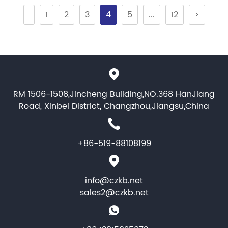
1
2
3
4
5
...
12
>
RM 1506-1508,Jincheng Building,NO.368 HanJiang
Road, Xinbei District, Changzhou,Jiangsu,China
+86-519-88108199
info@czkb.net
sales2@czkb.net