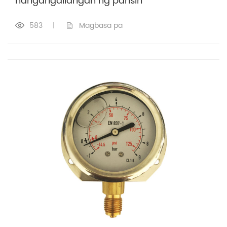
nangangailangan ng pansin
583
|
Magbasa pa