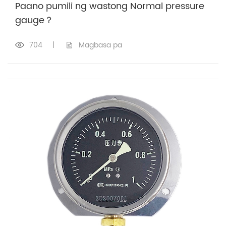
Paano pumili ng wastong Normal pressure
gauge？
704
|
Magbasa pa