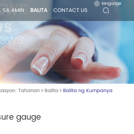
language
language
 SA AMIN
 SA AMIN
BALITA
BALITA
CONTACT US
CONTACT US
okasyon: Tahanan
Balita
Balita ng Kumpanya
ssure gauge