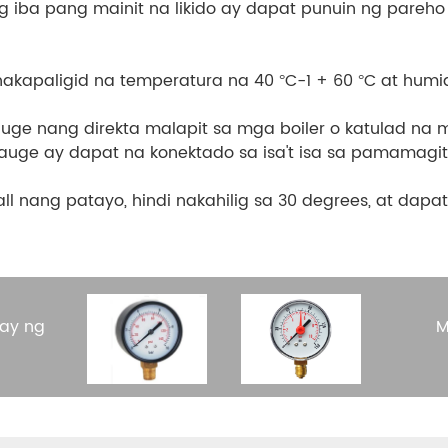
 iba pang mainit na likido ay dapat punuin ng pareho o
 nakapaligid na temperatura na 40 °C-1 + 60 °C at humidi
gauge nang direkta malapit sa mga boiler o katulad na 
ge ay dapat na konektado sa isa't isa sa pamamagitan
ll nang patayo, hindi nakahilig sa 30 degrees, at dapa
nay ng
M