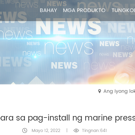
BAHAY
BAHAY
MGA PRODUKTO
MGA PRODUKTO
TUNGKOL
TUNGKOL
Ang iyong l
ara sa pag-install ng marine pre
Mayo 12, 2022
|
Tingnan:641