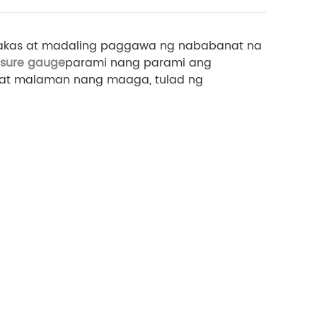
na lakas at madaling paggawa ng nababanat na
ssure gauge
parami nang parami ang
apat malaman nang maaga, tulad ng