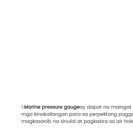
1.
Marine pressure gauge
ay dapat na maingat 
mga kinakailangan para sa perpektong paggam
magkasanib na sinulid at pagkasira sa air ho