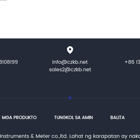
8108199
info@czkb.net
+86 1
sales2@czkb.net
MGA PRODUKTO
TUNGKOL SA AMIN
BALITA
nstruments & Meter co.,ltd. Lahat ng karapatan ay na