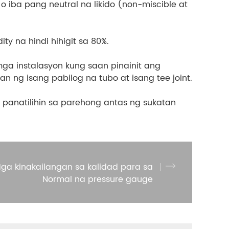
 iba pang neutral na likido (non-miscible at
ty na hindi hihigit sa 80%.
mga instalasyon kung saan pinainit ang
 ng isang pabilog na tubo at isang tee joint.
t panatilihin sa parehong antas ng sukatan
ga kinakailangan sa kalidad para sa
Normal na pressure gauge